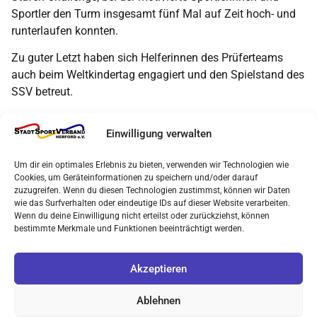
Sportler den Turm insgesamt fünf Mal auf Zeit hoch- und
runterlaufen konnten.
Zu guter Letzt haben sich Helferinnen des Prüferteams
auch beim Weltkindertag engagiert und den Spielstand des
SSV betreut.
Der Sportabzeichenbeauftragte Hans-Joachim Zedler zieht
Einwilligung verwalten
ein sehr positives Fazit: „Die Saison lief aus meiner Sicht
extrem zufriedenstellend. Gemeinsam konnten wir schöne
Um dir ein optimales Erlebnis zu bieten, verwenden wir Technologien wie
Aktionen durchführen und viele Menschen in Bewegung
Cookies, um Geräteinformationen zu speichern und/oder darauf
bringen. Bedanken möchte ich mich vor allem bei meinem
zuzugreifen. Wenn du diesen Technologien zustimmst, können wir Daten
Team für den sehr engagierten Einsatz. Außerdem ist es
wie das Surfverhalten oder eindeutige IDs auf dieser Website verarbeiten.
Wenn du deine Einwilligung nicht erteilst oder zurückziehst, können
mir wichtig, unseren Sponsoren danke zu sagen. Ohne das
bestimmte Merkmale und Funktionen beeinträchtigt werden.
Engagement von der heimischen Wirtschaft hätten wir
unsere Projekte nicht durchführen können. Hervorheben
Akzeptieren
möchte ich die Volksbank Herford – Mindener Land, die
sowohl die Veranstaltungen am Bismarckturm als auch
Ablehnen
unser Sportabzeichenteam als Hauptsponsor unterstützt.